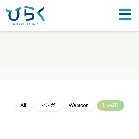
マンガ
All
Webtoon
Live2D